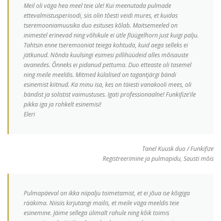
Meil oli väga hea meel teie üle! Kui meenutada pulmade
ettevalmistusperioodi, siis olin tõesti veidi mures, et kuidas
tseremooniamuusika duo esituses kõlab. Maitsemeeled on
inimestel erinevad ning võhikule ei ütle flüügelhorn just kuigi palju.
Tahtsin enne tseremooniat teiega kohtuda, kuid aega selleks ei
jätkunud. Nõnda kuulsingi esimesi pillihüüdeid alles mõisauste
avanedes. Õnneks ei pidanud pettuma. Duo etteaste oli tasemel
ning meile meeldis. Mitmed külalised on tagantjärgi bändi
esinemist kiitnud. Ka minu isa, kes on täiesti vanakooli mees, oli
bändist ja solistist vaimustuses. Igati professionaalne! Funkifize’ile
pikka iga ja rohkelt esinemisi!
Eleri
Tanel Kuusk duo / Funkifize
Registreerimine ja pulmapidu, Sausti mõis
Pulmapäeval on ikka niipalju toimetamist, et ei jõua ise kõigiga
rääkima. Niisiis kirjutangi mailis, et meile väga meeldis teie
esinemine. Jäime sellega ülimalt rahule ning kõik toimis