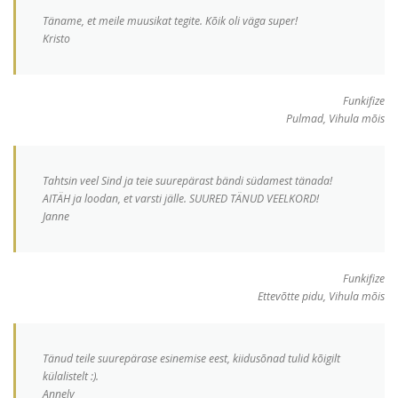
Täname, et meile muusikat tegite. Kõik oli väga super!
Kristo
Funkifize
Pulmad, Vihula mõis
Tahtsin veel Sind ja teie suurepärast bändi südamest tänada!
AITÄH ja loodan, et varsti jälle. SUURED TÄNUD VEELKORD!
Janne
Funkifize
Ettevõtte pidu, Vihula mõis
Tänud teile suurepärase esinemise eest, kiidusõnad tulid kõigilt
külalistelt :).
Annely