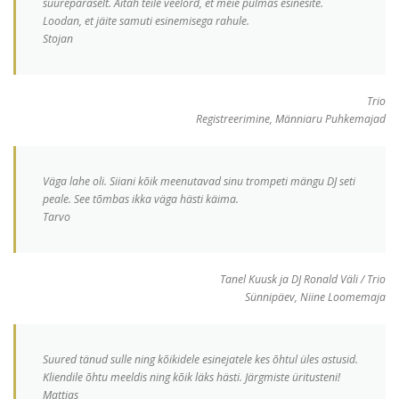
suurepäraselt. Aitäh teile veelord, et meie pulmas esinesite.
Loodan, et jäite samuti esinemisega rahule.
Stojan
Trio
Registreerimine, Männiaru Puhkemajad
Väga lahe oli. Siiani kõik meenutavad sinu trompeti mängu DJ seti
peale. See tõmbas ikka väga hästi käima.
Tarvo
Tanel Kuusk ja DJ Ronald Väli / Trio
Sünnipäev, Niine Loomemaja
Suured tänud sulle ning kõikidele esinejatele kes õhtul üles astusid.
Kliendile õhtu meeldis ning kõik läks hästi. Järgmiste üritusteni!
Mattias