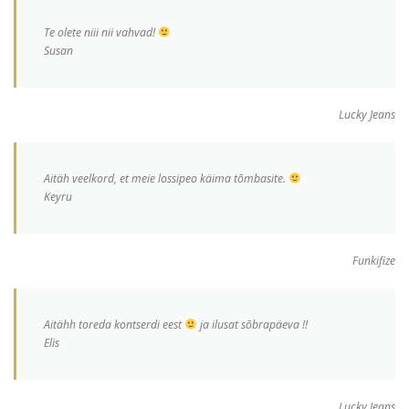
Te olete niii nii vahvad!
Susan
Lucky Jeans
Aitäh veelkord, et meie lossipeo käima tõmbasite.
Keyru
Funkifize
Aitähh toreda kontserdi eest
ja ilusat sõbrapäeva !!
Elis
Lucky Jeans