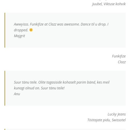
Juubel, Viktuse kohvik
Awwyisss. Funkifize at Clazz was awesome. Dance til u drop. I
dropped.
Majgrit
Funkifize
Clazz
Suur tänu teile. Olite tagasiside kohaselt parim bänd, kes meil
kunagi olnud on. Suur tänu teile!
Anu
Lucky Jeans
Töötajate pidu, Swissotel