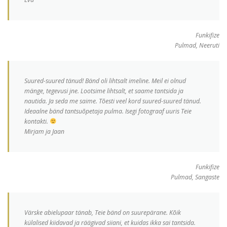
Funkifize
Pulmad, Neeruti
Suured-suured tänud! Bänd oli lihtsalt imeline. Meil ei olnud
mänge, tegevusi jne. Lootsime lihtsalt, et saame tantsida ja
nautida. Ja seda me saime. Tõesti veel kord suured-suured tänud.
Ideaalne bänd tantsuõpetaja pulma. Isegi fotograaf uuris Teie
kontakti.
Mirjam ja Jaan
Funkifize
Pulmad, Sangaste
Värske abielupaar tänab, Teie bänd on suurepärane. Kõik
külalised kiidavad ja räägivad siiani, et kuidas ikka sai tantsida.