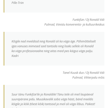
Pille-Triin
Funkifize / DJ Ronald Väli
Pulmad, Viinistu konverentsi- ja kultuurikeskus
Kõigile nad meeldisid ning Ronald oli ka väga äge. Põhimõtteliselt
igas vanuses inimesed said tantsida ning lisaks sellele oli Ronald
ka väga professionaalne ning aitas meid peo käigus väga palju.
Kadri
Tanel Kuusk duo / DJ Ronald Väli
Pulmad, Vihterpalu mõis
Suur tänu Funkifize’ile ja Ronaldile! Tänu teile oli meil laupäeval
suurepärane pidu. Muusikavalik sobis väga hästi, bänd meeldis
kõigile ja kõik (tõesti kõik) tantsisid ja meil oli väga lõbus. Päikest!