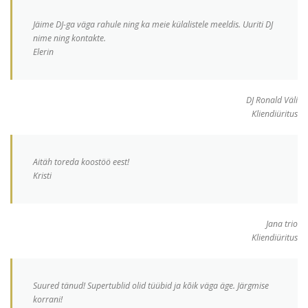
Jäime DJ-ga väga rahule ning ka meie külalistele meeldis. Uuriti DJ
nime ning kontakte.
Elerin
DJ Ronald Väli
Kliendiüritus
Aitäh toreda koostöö eest!
Kristi
Jana trio
Kliendiüritus
Suured tänud! Supertublid olid tüübid ja kõik väga äge. Järgmise
korrani!