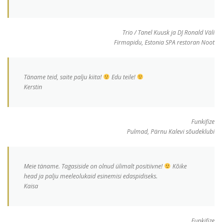
Trio / Tanel Kuusk ja DJ Ronald Väli
Firmapidu, Estonia SPA restoran Noot
Täname teid, saite palju kiita!
Edu teile!
Kerstin
Funkifize
Pulmad, Pärnu Kalevi sõudeklubi
Meie täname. Tagasiside on olnud ülimalt positiivne!
Kõike
head ja palju meeleolukaid esinemisi edaspidiseks.
Kaisa
Funkifize