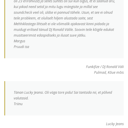
oli 23 erirahvust) ja selles suhtes oli sul küll õigus, et ei saanud aru,
kui pikad need setid ja mitu lugu mängisite ja millal see
soundcheck veel oli, üldse ei pannud tähele. Usun, et see ei olnud
teile probleem, et oluliselt hiljem alustada saite, sest
Mehhiklastega lihtsalt ei ole võimalik ajakavast kinni pidada ja
muidugi erilised tänud DJ Ronald Välile. Soovin teile kõigile edukat
musitseerimist edaspidiseks ja ilusat suve jätku.
Margus
Pruudi isa
Funkifize / DJ Ronald Väli
Pulmad, Kõue mõis
Tänan Lucky Jeansi. Oli väga tore pidu! Sai tantsida nii, et põlved
valutasid.
Triinu
Lucky Jeans