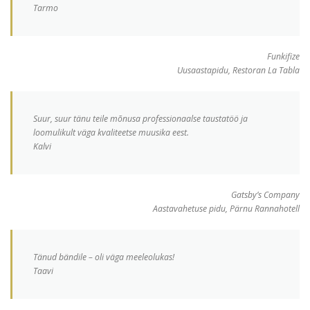
Tarmo
Funkifize
Uusaastapidu, Restoran La Tabla
Suur, suur tänu teile mõnusa professionaalse taustatöö ja
loomulikult väga kvaliteetse muusika eest.
Kalvi
Gatsby’s Company
Aastavahetuse pidu, Pärnu Rannahotell
Tänud bändile – oli väga meeleolukas!
Taavi