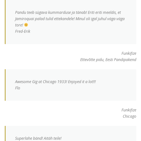
Pandu teeb sügava kummarduse ja tänab! Eriti eriti meeldis, et
Jamiroquai palad tulid ettekandele! Minul oli igal juhul väga väga
tore!
Fred-Erik
Funkifize
Ettevõtte pidu, Eesti Pandipakend
Awesome Gig at Chicago 1933! Enjoyed it a lot!!!
Flo
Funkifize
Chicago
Superlahe bänd! Aitäh teile!