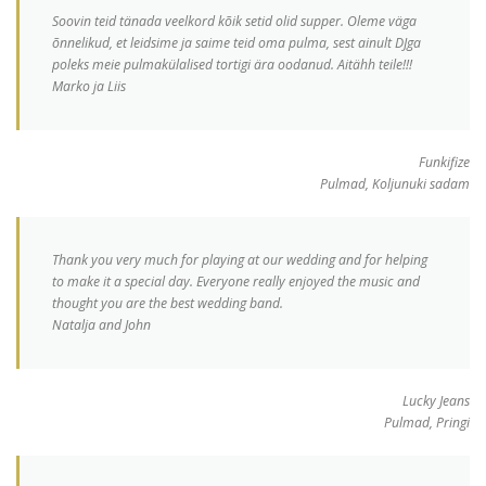
Soovin teid tänada veelkord kõik setid olid supper. Oleme väga
õnnelikud, et leidsime ja saime teid oma pulma, sest ainult DJga
poleks meie pulmakülalised tortigi ära oodanud. Aitähh teile!!!
Marko ja Liis
Funkifize
Pulmad, Koljunuki sadam
Thank you very much for playing at our wedding and for helping
to make it a special day. Everyone really enjoyed the music and
thought you are the best wedding band.
Natalja and John
Lucky Jeans
Pulmad, Pringi