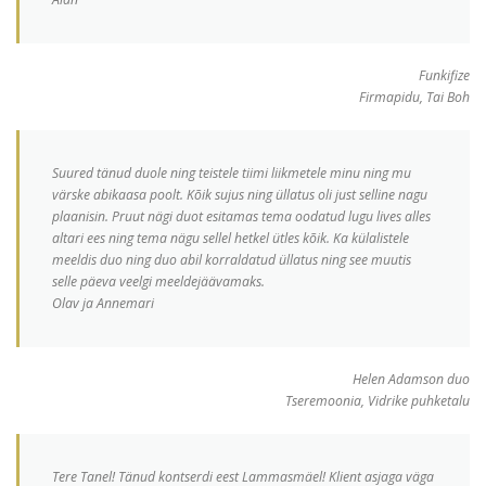
Funkifize
Firmapidu, Tai Boh
Suured tänud duole ning teistele tiimi liikmetele minu ning mu
värske abikaasa poolt. Kõik sujus ning üllatus oli just selline nagu
plaanisin. Pruut nägi duot esitamas tema oodatud lugu lives alles
altari ees ning tema nägu sellel hetkel ütles kõik. Ka külalistele
meeldis duo ning duo abil korraldatud üllatus ning see muutis
selle päeva veelgi meeldejäävamaks.
Olav ja Annemari
Helen Adamson duo
Tseremoonia, Vidrike puhketalu
Tere Tanel! Tänud kontserdi eest Lammasmäel! Klient asjaga väga