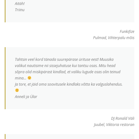
Aitäh!
Triinu
Funkifize
Pulmad, Vihterpalu mõis
Tahtsin veel kord tänada suurepärase ürituse eest! Muusika
valikut nautisime nii sissejuhatuse kui tantsu osas. Mitu head
sõpra olid miskipärast kindlad, et valiku lugude osas olin teinud
mina…
Ja tore, et jäid oma soovitusele kindlaks võtta ka valguslahendus.
Anneli ja Ülar
DJ Ronald Väli
Juubel, Viktoria restoran