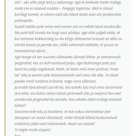
stiil – eks selle järgi teid ju valisimegi. Aga te kinkisite meile midagi,
mida me ei osanud oodata – hingega tegemise. Meil ei olnud
kordagi tunnet, et oleme vaid üks klient teiste seas või järjekordne
pulmapidu.
Ausalt öeldes pole mina end varem vist nii vabalt laval tundnudki.
Ma pole küll muidu ka kuigi suur põdeja, aga võin julgelt väita, et
kui esimene kokkumäng su elu kõige tähtsamal üritusel on alles su
värske kaasa ja perede ees, võiks vähemalt eeldada, et pruut on
minestamise äärel…
Aga teiega oli see suureks üllatuseks ülimalt lihtne. Ja samamoodi
peigmehel, kes on küll esinenud palju, aga laulmisega pole just
laval kui palju tegelenud. Aitäh, et lasite meil meie pulmas “meie
ise” olla ja panite selle õnnestumisele veel oma õla alla. Te tõesti
panite meid tundma erilisena, nagu oma sõbrana.
Ja eraldi tänusõnad Laurile ka, kes esiteks lasi mul oma säramised
ära teha, siis küttis rahva täiesti pööraselt üles ja seejärel lasi veel
omakorda peigmehel ka särada. Kas oskaks üldse midagi enamat
tahta!?
Soovime teile edu ja loodame, et teie oskus inimestesse (see
sõnapaar on nüüd rõhutatult, mitte lihtsalt klišee) kustumatuid
mälestusi jätta vaid võimendub. Head uut aastat!
Te tegite meile elupeo!
Eva