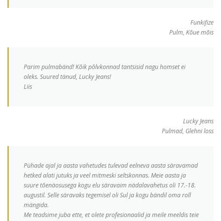
Funkifize
Pulm, Kõue mõis
Parim pulmabänd! Kõik põlvkonnad tantsisid nagu homset ei
oleks. Suured tänud, Lucky Jeans!
Liis
Lucky Jeans
Pulmad, Glehni loss
Pühade ajal ja aasta vahetudes tulevad eelneva aasta säravamad
hetked alati jutuks ja veel mitmeski seltskonnas. Meie aasta ja
suure tõenäosusega kogu elu säravaim nädalavahetus oli 17.-18.
augustil. Selle säravaks tegemisel oli Sul ja kogu bändil oma roll
mängida.
Me teadsime juba ette, et olete profesionaalid ja meile meeldis teie