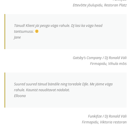
Ettevõtte jõulupidu, Restoran Platz
Tänud! Klient jäi peoga väga rahule. DJ lasi ka väga head
tantsumussi.
Jane
Gatsby’s Company / DJ Ronald Väli
Firmapidu, Vihula mõis
Suured suured tänud bändile ning toredale DJle. Me jäime väga
rahule. Kaunist nauditavat nädalat.
Elloona
Funkifize / DJ Ronald Väli
Firmapidu, Viktoria restoran