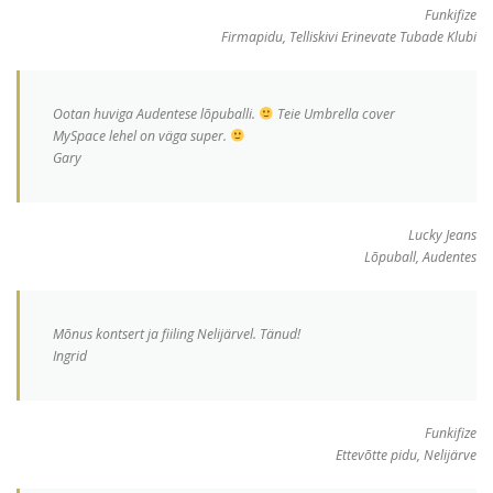
Funkifize
Firmapidu, Telliskivi Erinevate Tubade Klubi
Ootan huviga Audentese lõpuballi.
Teie Umbrella cover
MySpace lehel on väga super.
Gary
Lucky Jeans
Lõpuball, Audentes
Mõnus kontsert ja fiiling Nelijärvel. Tänud!
Ingrid
Funkifize
Ettevõtte pidu, Nelijärve