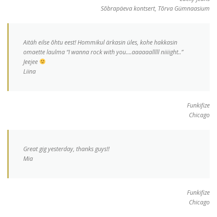
Sõbrapäeva kontsert, Tõrva Gümnaasium
Aitäh eilse õhtu eest! Hommikul ärkasin üles, kohe hakkasin
omaette laulma “I wanna rock with you….aaaaaalllll niiiight..”
Jeejee
Liina
Funkifize
Chicago
Great gig yesterday, thanks guys!!
Mia
Funkifize
Chicago