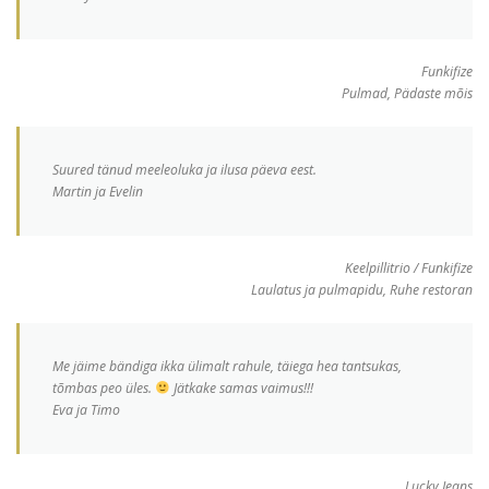
Funkifize
Pulmad, Pädaste mõis
Suured tänud meeleoluka ja ilusa päeva eest.
Martin ja Evelin
Keelpillitrio / Funkifize
Laulatus ja pulmapidu, Ruhe restoran
Me jäime bändiga ikka ülimalt rahule, täiega hea tantsukas,
tõmbas peo üles.
Jätkake samas vaimus!!!
Eva ja Timo
Lucky Jeans