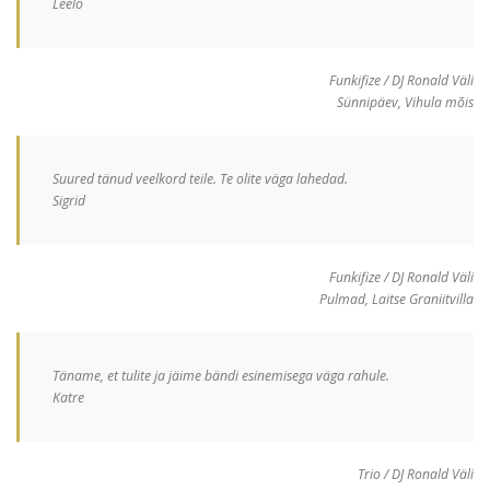
Leelo
Funkifize / DJ Ronald Väli
Sünnipäev, Vihula mõis
Suured tänud veelkord teile. Te olite väga lahedad.
Sigrid
Funkifize / DJ Ronald Väli
Pulmad, Laitse Graniitvilla
Täname, et tulite ja jäime bändi esinemisega väga rahule.
Katre
Trio / DJ Ronald Väli