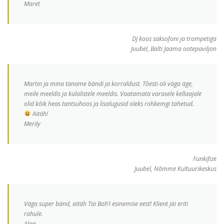
Maret
DJ koos saksofoni ja trompetiga
Juubel, Balti Jaama ootepaviljon
Martin ja mina täname bändi ja korraldust. Tõesti oli väga äge,
meile meeldis ja külalistele meeldis. Vaatamata varasele kellaajale
olid kõik heas tantsuhoos ja lisalugusid oleks rohkemgi tahetud.
Aitäh!
Merily
Funkifize
Juubel, Nõmme Kultuurikeskus
Väga super bänd, aitäh Tai Boh’i esinemise eest! Klient jäi eriti
rahule.
Alan