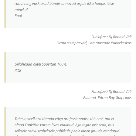
rahul ning vasktorud bändis annavad asjale ikka hoopis teise
mineku!
Raul
Funkifize / DJ Ronald Väli
Firma suvepäevad, Lammasmäe Puhkekeskus
Ülilahedad olite! Soovitan 100%.
Rita
Funkifize / DJ Ronald Väli
Pulmad, Pärnu Bay Golf Links
Tahtsin veelkord tänada väga professionaalse töö eest, ma ei
olnud Funkifize varem live’s kuulnud. Aga tegite just seda, mis
sellisele rahvusvahelisele publikule peale läheb (muide esindatud