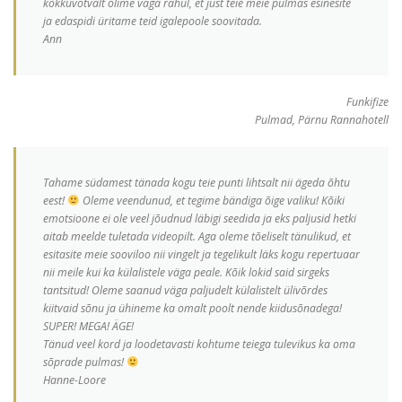
kokkuvõtvalt olime väga rahul, et just teie meie pulmas esinesite
ja edaspidi üritame teid igalepoole soovitada.
Ann
Funkifize
Pulmad, Pärnu Rannahotell
Tahame südamest tänada kogu teie punti lihtsalt nii ägeda õhtu
eest!
Oleme veendunud, et tegime bändiga õige valiku! Kõiki
emotsioone ei ole veel jõudnud läbigi seedida ja eks paljusid hetki
aitab meelde tuletada videopilt. Aga oleme tõeliselt tänulikud, et
esitasite meie sooviloo nii vingelt ja tegelikult läks kogu repertuaar
nii meile kui ka külalistele väga peale. Kõik lokid said sirgeks
tantsitud! Oleme saanud väga paljudelt külalistelt ülivõrdes
kiitvaid sõnu ja ühineme ka omalt poolt nende kiidusõnadega!
SUPER! MEGA! ÄGE!
Tänud veel kord ja loodetavasti kohtume teiega tulevikus ka oma
sõprade pulmas!
Hanne-Loore