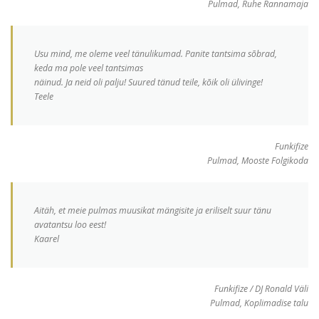
Pulmad, Ruhe Rannamaja
Usu mind, me oleme veel tänulikumad. Panite tantsima sõbrad,
keda ma pole veel tantsimas
näinud. Ja neid oli palju! Suured tänud teile, kõik oli ülivinge!
Teele
Funkifize
Pulmad, Mooste Folgikoda
Aitäh, et meie pulmas muusikat mängisite ja eriliselt suur tänu
avatantsu loo eest!
Kaarel
Funkifize / DJ Ronald Väli
Pulmad, Koplimadise talu