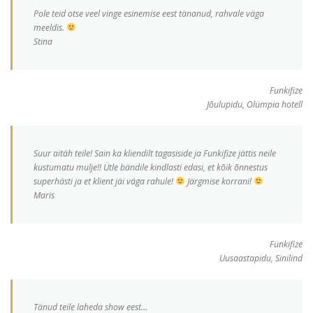
Pole teid otse veel vinge esinemise eest tänanud, rahvale väga
meeldis.
Stina
Funkifize
Jõulupidu, Olümpia hotell
Suur aitäh teile! Sain ka kliendilt tagasiside ja Funkifize jättis neile
kustumatu mulje!! Ütle bändile kindlasti edasi, et kõik õnnestus
superhästi ja et klient jäi väga rahule!
Järgmise korrani!
Maris
Funkifize
Uusaastapidu, Sinilind
Tänud teile laheda show eest…