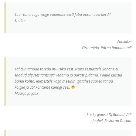
Suur tänu väga vinge esinemise eest! Juba ootan uusi kordi!
Shalini
Funkifize
Firmapidu, Pärnu Rannahotell
Tahtsin tänada toreda muusika eest. Nagu eestlastele kohane ei
saadud alguses tantsuga vedama ja pärast pidama. Paljud küsisid
bändi kohta, inimestele väga meeldis. Igatahes suured tänud
kõigile ja vbl kohtume kunagi veel.
Maarja ja Jaak
Lucky Jeans / DJ Ronald Väli
Juubel, Restoran Dorpat