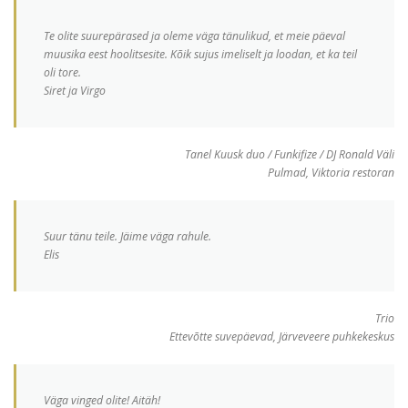
Te olite suurepärased ja oleme väga tänulikud, et meie päeval
muusika eest hoolitsesite. Kõik sujus imeliselt ja loodan, et ka teil
oli tore.
Siret ja Virgo
Tanel Kuusk duo / Funkifize / DJ Ronald Väli
Pulmad, Viktoria restoran
Suur tänu teile. Jäime väga rahule.
Elis
Trio
Ettevõtte suvepäevad, Järveveere puhkekeskus
Väga vinged olite! Aitäh!